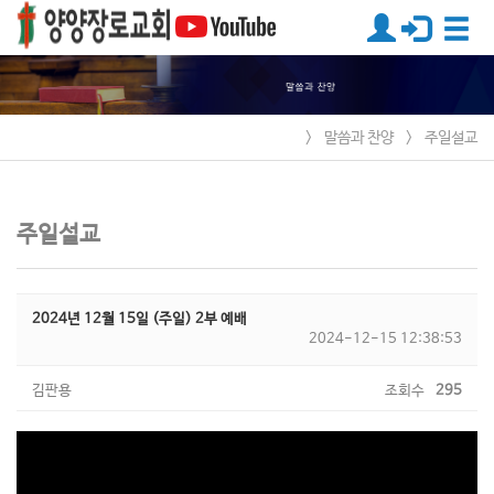
>
말씀과 찬양
>
주일설교
주일설교
2024년 12월 15일 (주일) 2부 예배
2024-12-15 12:38:53
김판용
조회수
295