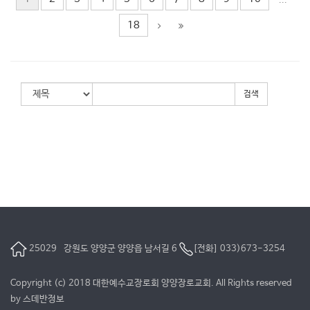
...
18
검색
25029 강원도 양양군 양양읍 남서길 6
[전화] 033)673-3254
Copyright (c) 2018 대한예수교장로회 양양장로교회. All Rights reserved
by
스데반정보