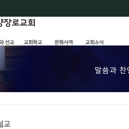
와 선교
교회학교
문화사역
교회소식
설교