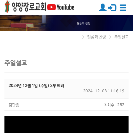
>
말씀과 찬양
>
주일설교
주일설교
2024년 12월 1일 (주일) 2부 예배
2024-12-03 11:16:19
김판용
조회수
282