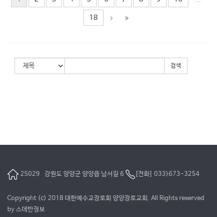
...
18
검색
25029 강원도 양양군 양양읍 남서길 6
[전화] 033)673-3254
Copyright (c) 2018 대한예수교장로회 양양장로교회. All Rights reserved
by
스데반정보